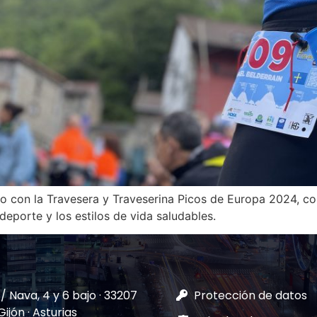
 con la Travesera y Traveserina Picos de Europa 2024, co
eporte y los estilos de vida saludables.
/ Nava, 4 y 6 bajo · 33207
Protección de datos
 Gijón · Asturias