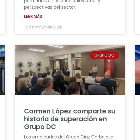
para analizar los principales retos y
perspectivas del sector.
LEER MÁS
16 de mayo de 2026
GRUPO DC
Carmen López comparte su
historia de superación en
Grupo DC
Los empleados del Grupo Díaz Carbajosa